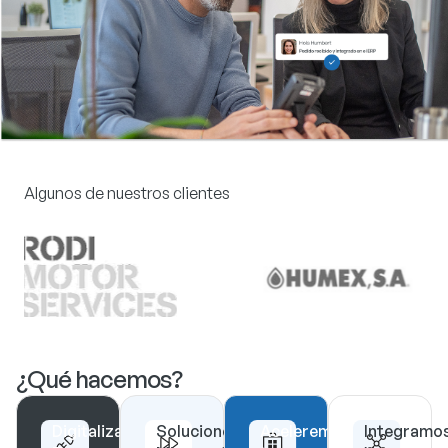
Algunos de nuestros clientes
¿Qué hacemos?
Digitalización
Soluciones
Aceleremos
Integramo