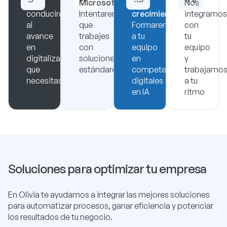
Te
Microsoft
tu
Nos
conduciremos
Intentaremos
crecimiento
integramos
al
que
Formaremos
con
avance
trabajes
a tu
tu
en
con
equipo
equipo
digitalización
soluciones
en
y
que
estándares.
competencias
trabajamo
necesitas
digitales
a tu
en IA
ritmo
Soluciones para optimizar tu empresa
En Olivia te ayudamos a integrar las mejores soluciones
para automatizar procesos, ganar eficiencia y potenciar
los resultados de tu negocio.