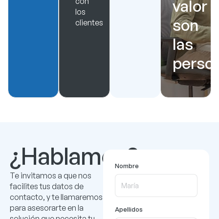
con
valor
los
son
clientes
las
perso
¿Hablamos?
Nombre
Te invitamos a que nos
facilites tus datos de
contacto, y te llamaremos
para asesorarte en la
Apellidos
solución que necesita tu