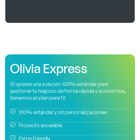
Olivia Express
Si quieres una solución 100% estándar para
gestionar tu negocio de forma rápida y económica,
¡tenemos un plan para ti!
100% estándar y sin personalizaciones
Proyecto escalable
Pyme Friendly