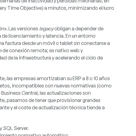
 semanas de inactividad y pérdidas millonarias; en
ery Time Objective) a minutos, minimizando el lucro
ón». Las versiones
legacy
obligan a depender de
de licenciamiento y latencia. En un entorno
a factura desde un móvil o tablet sin conectarse a
e
de conexión remota; es nativo web y
d de la infraestructura y acelerando el ciclo de
nte, las empresas amortizaban su ERP a 8 o 10 años
soletos, incompatibles con nuevas normativas (como
 Business Central, las actualizaciones son
ente, pasamos de tener que provisionar grandes
nte y el coste de actualización técnica tiende a
 y SQL Server.
limiento normativo automático.