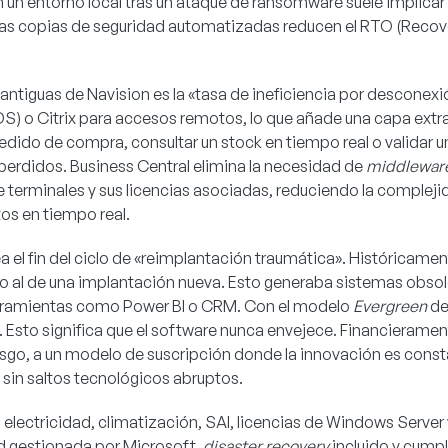
n un entorno local tras un ataque de ransomware suele implicar
 las copias de seguridad automatizadas reducen el RTO (Recov
antiguas de Navision es la «tasa de ineficiencia por desconexi
) o Citrix para accesos remotos, lo que añade una capa extra 
ido de compra, consultar un stock en tiempo real o validar un
perdidos. Business Central elimina la necesidad de
middlewar
 terminales y sus licencias asociadas, reduciendo la complejida
os en tiempo real.
el fin del ciclo de «reimplantación traumática». Históricame
tico al de una implantación nueva. Esto generaba sistemas ob
 herramientas como Power BI o CRM. Con el modelo
Evergreen
de
. Esto significa que el software nunca envejece. Financieram
esgo, a un modelo de suscripción donde la innovación es consta
sin saltos tecnológicos abruptos.
electricidad, climatización, SAI, licencias de Windows Server
 gestionada por Microsoft,
disaster recovery
incluido y cump