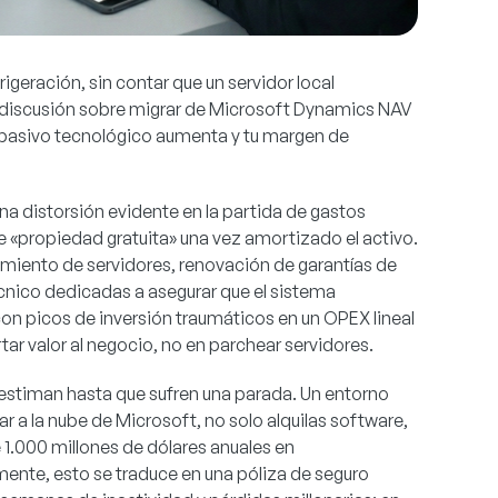
eración, sin contar que un servidor local
a discusión sobre migrar de Microsoft Dynamics NAV
u pasivo tecnológico aumenta y tu margen de
a distorsión evidente en la partida de gastos
e «propiedad gratuita» una vez amortizado el activo.
imiento de servidores, renovación de garantías de
écnico dedicadas a asegurar que el sistema
n picos de inversión traumáticos en un OPEX lineal
tar valor al negocio, no en parchear servidores.
bestiman hasta que sufren una parada. Un entorno
 a la nube de Microsoft, no solo alquilas software,
 1.000 millones de dólares anuales en
amente, esto se traduce en una póliza de seguro