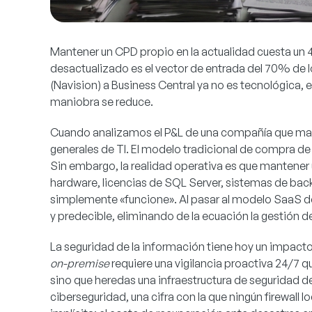
Mantener un CPD propio en la actualidad cuesta un 4
desactualizado es el vector de entrada del 70% de 
(Navision) a Business Central ya no es tecnológica,
maniobra se reduce.
Cuando analizamos el P&L de una compañía que manti
generales de TI. El modelo tradicional de compra de
Sin embargo, la realidad operativa es que mantener
hardware, licencias de SQL Server, sistemas de back
simplemente «funcione». Al pasar al modelo SaaS d
y predecible, eliminando de la ecuación la gestión d
La seguridad de la información tiene hoy un impact
on-premise
requiere una vigilancia proactiva 24/7 
sino que heredas una infraestructura de seguridad de
ciberseguridad, una cifra con la que ningún firewall 