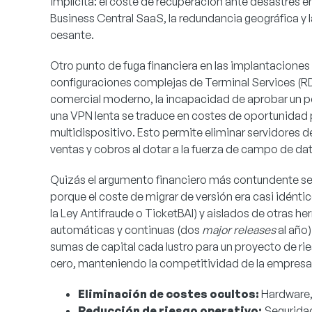
implícita: el coste de recuperación ante desastres e
Business Central SaaS, la redundancia geográfica y
cesante.
Otro punto de fuga financiera en las implantaciones 
configuraciones complejas de Terminal Services (RDS
comercial moderno, la incapacidad de aprobar un ped
una VPN lenta se traduce en costes de oportunidad 
multidispositivo. Esto permite eliminar servidores de
ventas y cobros al dotar a la fuerza de campo de dat
Quizás el argumento financiero más contundente sea 
porque el coste de migrar de versión era casi idén
la Ley Antifraude o TicketBAI) y aislados de otras
automáticas y continuas (dos
major releases
al año)
sumas de capital cada lustro para un proyecto de ri
cero, manteniendo la competitividad de la empresa 
Eliminación de costes ocultos:
Hardware, 
Reducción de riesgo operativo:
Seguridad