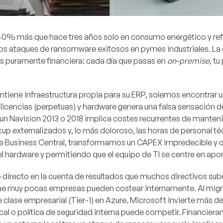
0% más que hace tres años solo en consumo energético y refrig
los ataques de ransomware exitosos en pymes industriales. L
 es puramente financiera: cada día que pasas en
on-premise
, t
ene infraestructura propia para su ERP, solemos encontrar un
 licencias (perpetuas) y hardware genera una falsa sensación d
 un Navision 2013 o 2018 implica costes recurrentes de manten
up externalizados y, lo más doloroso, las horas de personal t
e Business Central, transformamos un CAPEX impredecible y co
el hardware y permitiendo que el equipo de TI se centre en apor
o directo en la cuenta de resultados que muchos directivos su
que muy pocas empresas pueden costear internamente. Al migrar
 clase empresarial (Tier-1) en Azure. Microsoft invierte más de
local o política de seguridad interna puede competir. Financier