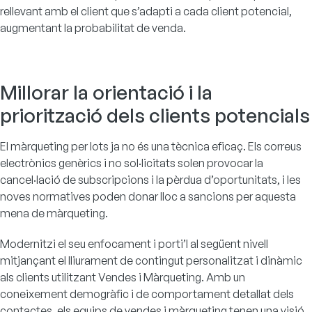
rellevant amb el client que s’adapti a cada client potencial,
augmentant la probabilitat de venda.
Millorar la orientació i la
priorització dels clients potencials
El màrqueting per lots ja no és una tècnica eficaç. Els correus
electrònics genèrics i no sol·licitats solen provocar la
cancel·lació de subscripcions i la pèrdua d’oportunitats, i les
noves normatives poden donar lloc a sancions per aquesta
mena de màrqueting.
Modernitzi el seu enfocament i porti’l al següent nivell
mitjançant el lliurament de contingut personalitzat i dinàmic
als clients utilitzant Vendes i Màrqueting. Amb un
coneixement demogràfic i de comportament detallat dels
contactes, els equips de vendes i màrqueting tenen una visió