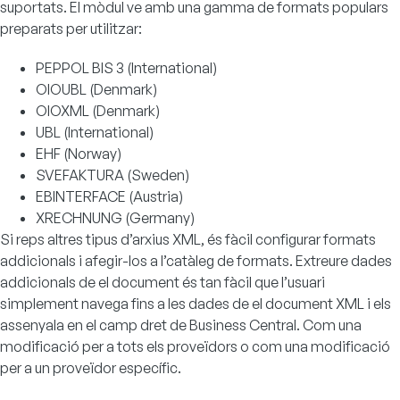
suportats. El mòdul ve amb una gamma de formats populars
preparats per utilitzar:
PEPPOL BIS 3 (International)
OIOUBL (Denmark)
OIOXML (Denmark)
UBL (International)
EHF (Norway)
SVEFAKTURA (Sweden)
EBINTERFACE (Austria)
XRECHNUNG (Germany)
Si reps altres tipus d’arxius XML, és fàcil configurar formats
addicionals i afegir-los a l’catàleg de formats. Extreure dades
addicionals de el document és tan fàcil que l’usuari
simplement navega fins a les dades de el document XML i els
assenyala en el camp dret de Business Central. Com una
modificació per a tots els proveïdors o com una modificació
per a un proveïdor específic.