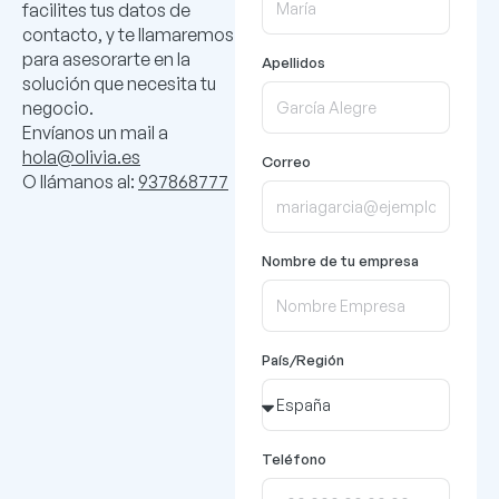
facilites tus datos de
contacto, y te llamaremos
para asesorarte en la
Apellidos
solución que necesita tu
negocio.
Envíanos un mail a
hola@olivia.es
Correo
O llámanos al:
937868777
Nombre de tu empresa
País/Región
Teléfono