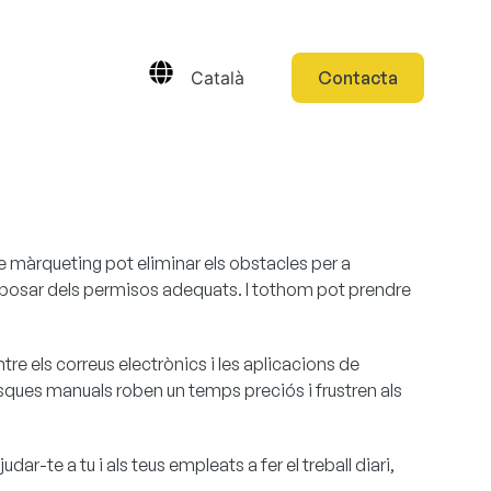
Català
Contacta
e màrqueting pot eliminar els obstacles per a
isposar dels permisos adequats. I tothom pot prendre
e els correus electrònics i les aplicacions de
 tasques manuals roben un temps preciós i frustren als
ar-te a tu i als teus empleats a fer el treball diari,