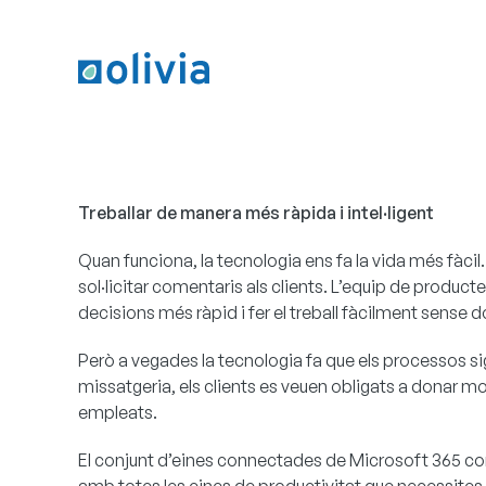
Treballar de manera més ràpida i intel·ligent
Quan funciona, la tecnologia ens fa la vida més fàci
sol·licitar comentaris als clients. L’equip de prod
decisions més ràpid i fer el treball fàcilment sense
Però a vegades la tecnologia fa que els processos s
missatgeria, els clients es veuen obligats a donar mol
empleats.
El conjunt d’eines connectades de
Microsoft 365
con