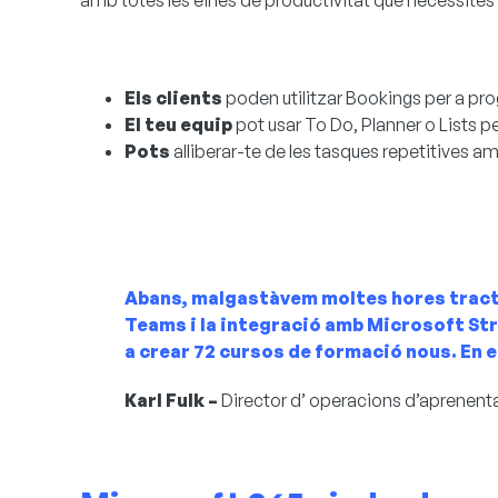
amb totes les eines de productivitat que necessites e
Els clients
poden utilitzar Bookings per a pro
El teu equip
pot usar
To Do, Planner o Lists
pe
Pots
alliberar-te de les tasques repetitives 
Abans, malgastàvem moltes hores tracta
Teams i la integració amb Microsoft St
a crear 72 cursos de formació nous. En e
Karl Fulk
–
Director d’ operacions d’aprenent