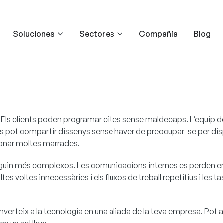
Soluciones
Sectores
Compañía
Blog
l. Els clients poden programar cites sense maldecaps. L’equip d
uctes pot compartir dissenys sense haver de preocupar-se per d
 donar moltes marrades.
iguin més complexos. Les comunicacions internes es perden entr
tes voltes innecessàries i els fluxos de treball repetitius i les
verteix a la tecnologia en una aliada de la teva empresa. Pot ajud