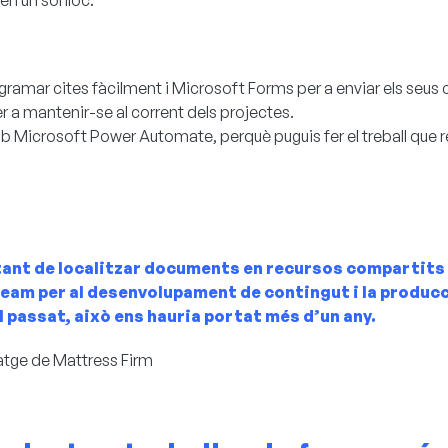
n un sol lloc:
gramar cites fàcilment i Microsoft Forms per a enviar els seus
r a mantenir-se al corrent dels projectes.
amb Microsoft Power Automate, perquè puguis fer el treball que
nt de localitzar documents en recursos compartits 
ream per al desenvolupament de contingut i la produc
l passat, això ens hauria portat més d’un any.
atge de Mattress Firm