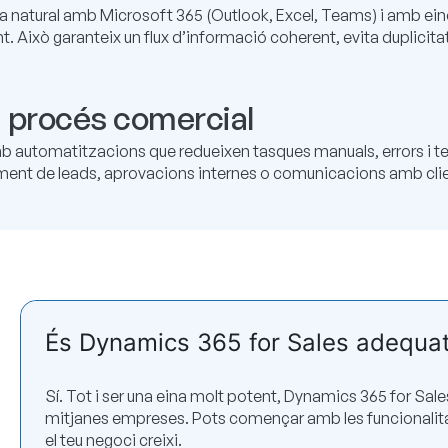
 natural amb Microsoft 365 (Outlook, Excel, Teams) i amb e
t. Això garanteix un flux d’informació coherent, evita duplicita
 procés comercial
b automatitzacions que redueixen tasques manuals, errors i 
ment de leads, aprovacions internes o comunicacions amb clien
És Dynamics 365 for Sales adequat
Sí. Tot i ser una eina molt potent, Dynamics 365 for Sale
mitjanes empreses. Pots començar amb les funcionalita
el teu negoci creixi.