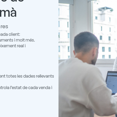
 mà
ares
cada client:
uments i molt més.
ixement real i
nt totes les dades rellevants
rola l’estat de cada venda i