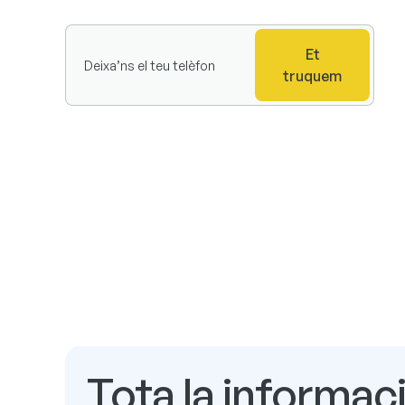
Et
truquem
Tota la informac