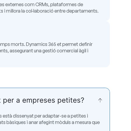
ines externes com CRMs, plataformes de
ts i millora la col·laboració entre departaments.
temps morts. Dynamics 365 et permet definir
ts, assegurant una gestió comercial àgil i
 per a empreses petites?
s està dissenyat per adaptar-se a petites i
ts bàsiques i anar afegint mòduls a mesura que