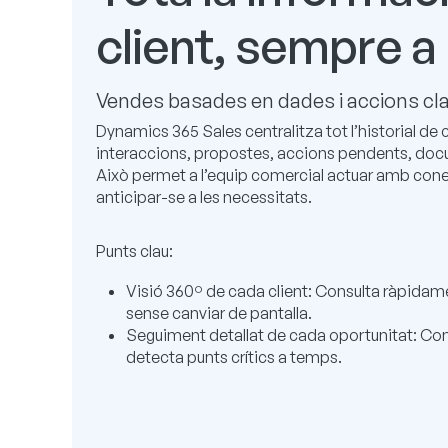
client, sempre a
Vendes basades en dades i accions cl
Dynamics 365 Sales centralitza tot l’historial de 
interaccions, propostes, accions pendents, doc
Això permet a l’equip comercial actuar amb cone
anticipar-se a les necessitats.
Punts clau:
Visió 360º de cada client: Consulta ràpidame
sense canviar de pantalla.
Seguiment detallat de cada oportunitat: Cont
detecta punts crítics a temps.