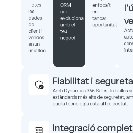
Totes
l'
CRM
enfoca’t
les
que
en
ve
dades
evoluciona
tancar
de
amb el
oportunitats
Act
client i
teu
aut
vendes
negoci
sen
en un
inte
únic lloc
Fiabilitat i seguret
Amb Dynamics 365 Sales, treballes sob
estàndards més alts de seguretat, amb
que la tecnologia està al teu costat.
Integració complet