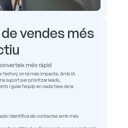
 de vendes més
ctiu
 converteix més ràpid
r l’esforç on té més impacte. Amb IA
na suport per prioritzar leads,
ts i guiar l’equip en cada fase de la
 leads: Identifica els contactes amb més