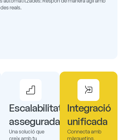
ns automatitzades: Respon de manera àgil amb
des reals.
Escalabilitat
Integració
assegurada
unificada ​
Una solució que
Connecta amb
creix amb tu
màrqueting,