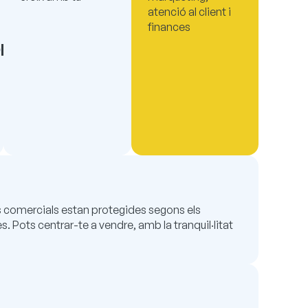
atenció al client i
finances
ons
es comercials estan protegides segons els
 Pots centrar-te a vendre, amb la tranquil·litat