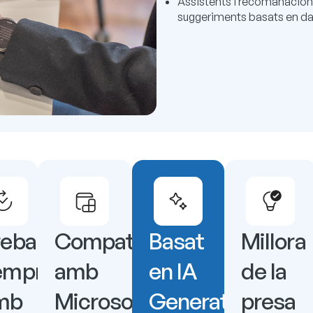
Assistents i recomanacio
suggeriments basats en da
tzacions
eballa
Compatibilitat
Basat
Millora
nts
empre
amb
en IA
de la
mb
Microsoft
Generativa
presa