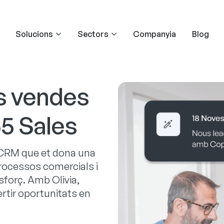
Solucions
Sectors
Companyia
Blog
es vendes
5 Sales
 CRM que et dona una
processos comercials i
forç. Amb Olivia,
rtir oportunitats en