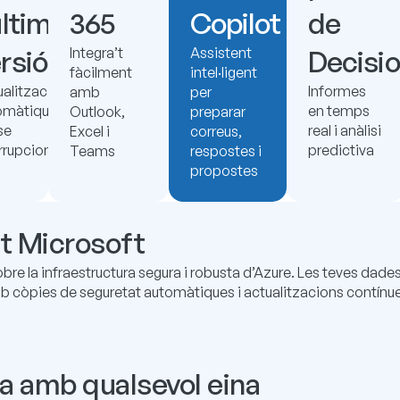
última
365
Copilot
de
rsió
Integra’t
Assistent
Decisi
fàcilment
intel·ligent
ualitzacions
Informes
amb
per
omàtiques
en temps
Outlook,
preparar
se
real i anàlisi
Excel i
correus,
rrupcions
predictiva
Teams
respostes i
propostes
at Microsoft
re la infraestructura segura i robusta d’Azure. Les teves dad
 còpies de seguretat automàtiques i actualitzacions contínues.
a amb qualsevol eina