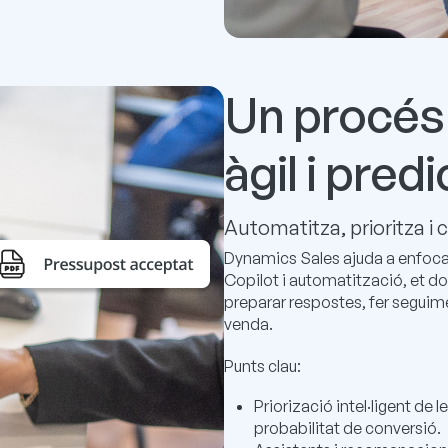
Un procés
àgil i predi
Automatitza, prioritza i
Dynamics Sales ajuda a enfoca
Copilot i automatització, et do
preparar respostes, fer seguimen
venda.
Punts clau:
Priorizació intel·ligent de
probabilitat de conversió.