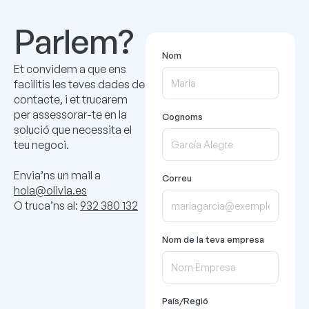
Parlem?
Nom
Et convidem a que ens
facilitis les teves dades de
contacte, i et trucarem
per assessorar-te en la
Cognoms
solució que necessita el
teu negoci.
Envia’ns un mail a
Correu
hola@olivia.es
O truca’ns al:
932 380 132
Nom de la teva empresa
País/Regió