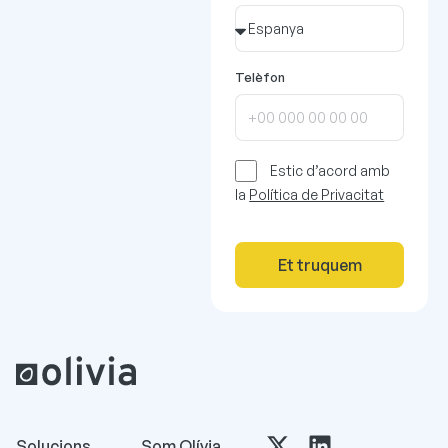
Telèfon
Estic d’acord amb
la
Política de Privacitat
Et truquem
Solucions
Som Olívia