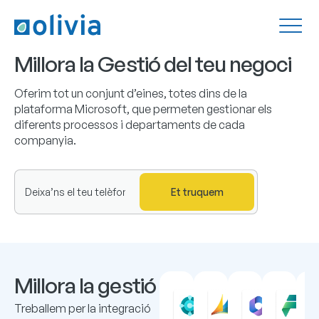
Millora la Gestió del teu negoci
Oferim tot un conjunt d’eines, totes dins de la
plataforma Microsoft, que permeten gestionar els
diferents processos i departaments de cada
companyia.
Et truquem
Millora la gestió
Dynamics
Navision
Micr
Treballem per la integració
365
L’ERP
365