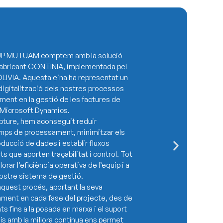
RUP MUTUAM comptem amb la solució
abricant CONTINIA, implementada pel
OLIVIA. Aquesta eina ha representat un
digitalització dels nostres processos
ment en la gestió de les factures de
 Microsoft Dynamics.
ture, hem aconseguit reduir
emps de processament, minimitzar els
oducció de dades i establir fluxos
s que aporten traçabilitat i control. Tot
lorar l’eficiència operativa de l’equip i a
l nostre sistema de gestió.
aquest procés, aportant la seva
ment en cada fase del projecte, des de
ts fins a la posada en marxa i el suport
ís amb la millora contínua ens permet