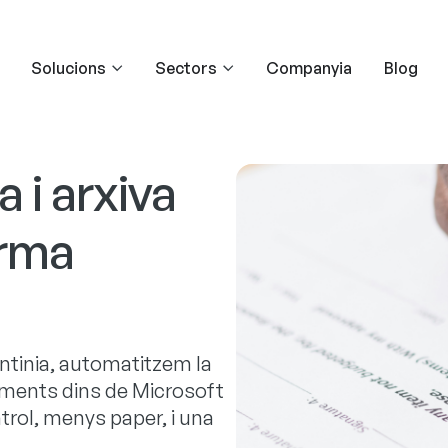
Solucions
Sectors
Companyia
Blog
 i arxiva
rma
ontinia, automatitzem la
cuments dins de Microsoft
rol, menys paper, i una