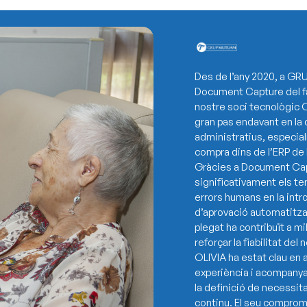
Des de l’any 2020, a G
Document Capture del f
nostre soci tecnològic 
gran pas endavant en la 
administratius, especial
compra dins de l’ERP de
Gràcies a Document Cap
significativament els t
errors humans en la intr
d’aprovació automatitzat
plegat ha contribuït a mil
reforçar la fiabilitat de
OLIVIA ha estat clau en 
experiència i acompanya
la definició de necessita
continu. El seu comprom