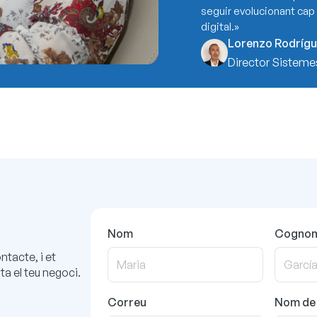
seguir evolucionant cap 
digital.»
Lorenzo Rodríg
Director Sistem
Nom
Cogno
ntacte, i et
ta el teu negoci.
Correu
Nom de 