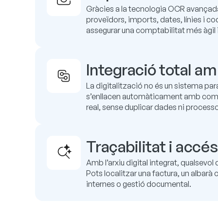
Gràcies a la tecnologia OCR avançada,
proveïdors, imports, dates, línies i c
assegurar una comptabilitat més àgil i 
Integració total a
La digitalització no és un sistema par
s’enllacen automàticament amb comand
real, sense duplicar dades ni process
Traçabilitat i acc
Amb l’arxiu digital integrat, qualsevo
Pots localitzar una factura, un albar
internes o gestió documental.