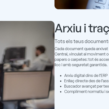
Arxiu i traç
Tots els teus documents,
Cada document queda arxivat d
Central, vinculat al moviment 
papers o carpetes: tot és acces
lloc i amb seguretat garantida.
Arxiu digital dins de l’ERP
Enllaç directe des de l’
Buscador avançat per tex
Compliment normatiu i se