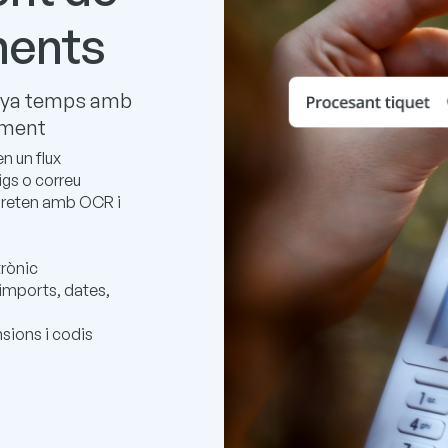
ments
anya temps amb
ement
n un flux
igs o correu
rpreten amb OCR i
trònic
imports, dates,
ions i codis