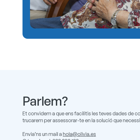
Parlem?
Et convidem a que ens facilitis les teves dades de co
trucarem per assessorar-te en la solució que necessi
Envia’ns un mail a
hola@olivia.es