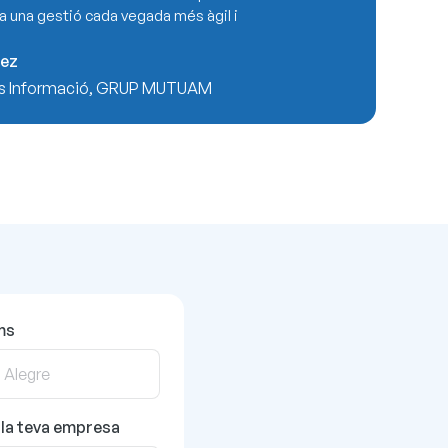
a una gestió cada vegada més àgil i
uez
es Informació, GRUP MUTUAM
ms
la teva empresa