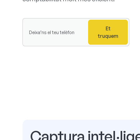
Et
truquem
Captura intel·lig