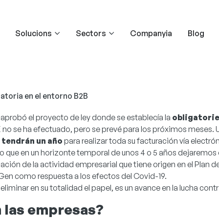
Solucions
Sectors
Companyia
Blog
atoria en el entorno B2B
 aprobó el proyecto de ley donde se establecía la
obligatorie
OE no se ha efectuado, pero se prevé para los próximos meses.
s tendrán un año
para realizar toda su facturación vía electró
 lo que en un horizonte temporal de unos 4 o 5 años dejaremos
ción de la actividad empresarial que tiene origen en el Plan d
en como respuesta a los efectos del Covid-19.
nar en su totalidad el papel, es un avance en la lucha contra 
n las empresas?