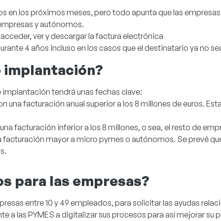
dos en los próximos meses, pero todo apunta que las empresas 
as empresas y autónomos.
 acceder, ver y descargar la factura electrónica
durante 4 años incluso en los casos que el destinatario ya no sea
e implantación?
 implantación tendrá unas fechas clave:
una facturación anual superior a los 8 millones de euros. Est
a facturación inferior a los 8 millones, o sea, el resto de emp
facturación mayor a micro pymes o autónomos. Se prevé que 
s.
os para las empresas?
esas entre 10 y 49 empleados, para solicitar las ayudas relaci
 a las PYMES a digitalizar sus procesos para así mejorar su p