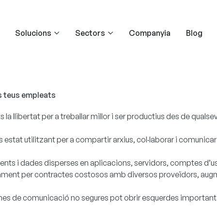
Solucions
Sectors
Companyia
Blog
s teus empleats
 la llibertat per a treballar millor i ser productius des de quals
s estat utilitzant per a compartir arxius, col·laborar i comunic
nts i dades disperses en aplicacions, servidors, comptes d’us
vament per contractes costosos amb diversos proveïdors, augme
ines de comunicació no segures pot obrir esquerdes importants 