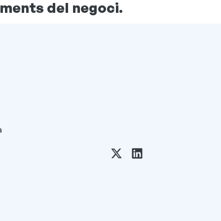
ements del negoci.
a