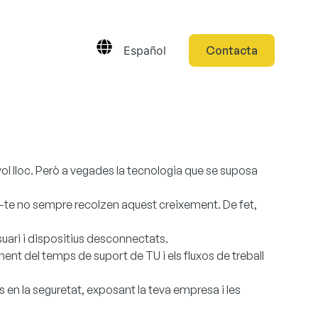
Español
Contacta
evol lloc. Però a vegades la tecnologia que se suposa
ar-te no sempre recolzen aquest creixement. De fet,
uari i dispositius desconnectats.
nt del temps de suport de TU i els fluxos de treball
en la seguretat, exposant la teva empresa i les