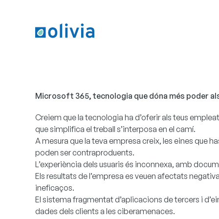
Microsoft 365, tecnologia que dóna més poder al
Creiem que la tecnologia ha d’oferir als teus empleats
que simplifica el treball s’interposa en el camí.
A mesura que la teva empresa creix, les eines que ha
poden ser contraproduents.
L’experiència dels usuaris és inconnexa, amb docume
Els resultats de l’empresa es veuen afectats negati
ineficaços.
El sistema fragmentat d’aplicacions de tercers i d’e
dades dels clients a les ciberamenaces.