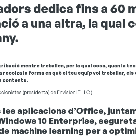
adors dedica fins a 60 m
ció a una altra, la qual
any.
tribució mentre treballen, per la qual cosa, quan la t
 recolza la forma en què el teu equip vol treballar, el
n contents.
ccionistes
(presidenta) de Envision IT LLC
)
 les aplicacions d’Office, junta
 Windows 10 Enterprise, seguret
 de machine learning per a optim