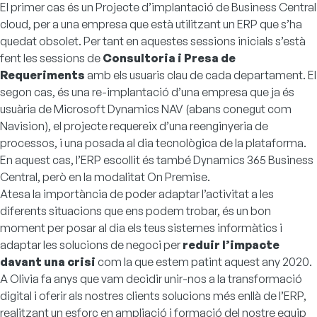
El primer cas és un Projecte d’implantació de
Business Central
cloud, per a una empresa que està utilitzant un ERP que s’ha
quedat obsolet. Per tant en aquestes sessions inicials s’està
fent les sessions de
Consultoria i Presa de
Requeriments
amb els usuaris clau de cada departament. El
segon cas, és una re-implantació d’una empresa que ja és
usuària de Microsoft Dynamics NAV (abans conegut com
Navision
), el projecte requereix d’una reenginyeria de
processos, i una posada al dia tecnològica de la plataforma.
En aquest cas, l’ERP escollit és també Dynamics 365 Business
Central, però en la modalitat
On Premise
.
Atesa la importància de poder adaptar l’activitat a les
diferents situacions que ens podem trobar, és un bon
moment per posar al dia els teus sistemes informàtics i
adaptar les solucions de negoci per
reduir l’impacte
davant una crisi
com la que estem patint aquest any 2020.
A Olivia fa anys que vam decidir unir-nos a la
transformació
digital
i oferir als nostres clients solucions més enllà de l’ERP,
realitzant un esforç en ampliació i formació del nostre equip