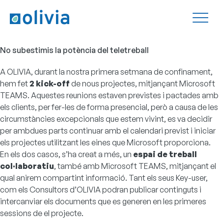
No subestimis la potència del teletreball
A OLIVIA, durant la nostra primera setmana de confinament,
hem fet
2 kick-off
de nous projectes, mitjançant
Microsoft
TEAMS
. Aquestes reunions estaven previstes i pactades amb
els clients, per fer-les de forma presencial, però a causa de les
circumstàncies excepcionals que estem vivint, es va decidir
per ambdues parts continuar amb el calendari previst i iniciar
els projectes utilitzant les eines que Microsoft proporciona.
En els dos casos, s’ha creat a més, un
espai de treball
col·laboratiu
, també amb Microsoft TEAMS, mitjançant el
qual anirem compartint informació. Tant els seus Key-user,
com els Consultors d’OLIVIA podran publicar continguts i
intercanviar els documents que es generen en les primeres
sessions de el projecte.