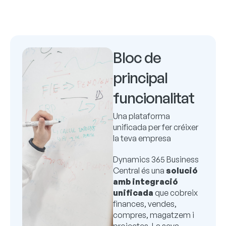
Bloc de
principal
funcionalitat
Una plataforma
unificada per fer créixer
la teva empresa
Dynamics 365 Business
Central és una
solució
amb integració
unificada
que cobreix
finances, vendes,
compres, magatzem i