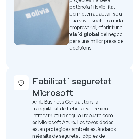
projectes. La seva
potència i flexibilitat
permeten adaptar-se a
qualsevol sector o mida
empresarial, oferint una
visió global
del negoci
per a una millor presa de
decisions.
Fiabilitat i seguretat
Microsoft
Amb Business Central, tens la
tranquil·litat de treballar sobre una
infraestructura segura i robusta com
és Microsoft Azure. Les teves dades
estan protegides amb els estàndards
més alts de seguretat, còpies de