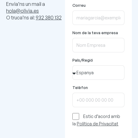
Envia’ns un mail a
Correu
hola@olivia.es
O truca’ns al:
932 380 132
Nom de la teva empresa
País/Regió
Telèfon
Estic d’acord amb
la
Política de Privacitat