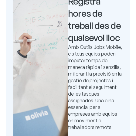
Registra
hores de
treball des de
qualsevol lloc
Amb Outils Jobs Mobile,
els teus equips poden
imputar temps de
manera ràpida i senzilla,
millorant la precisió en la
gestió de projectes i
facilitant el seguiment
de les tasques
assignades.
Una eina
essencial per a
empreses amb equips
en moviment o
treballadors remots.