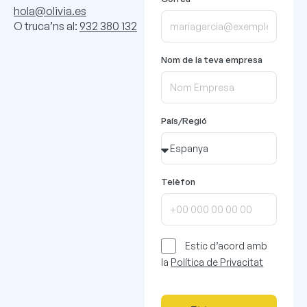
hola@olivia.es
O truca’ns al:
932 380 132
Nom de la teva empresa
País/Regió
Telèfon
Estic d’acord amb
la
Política de Privacitat