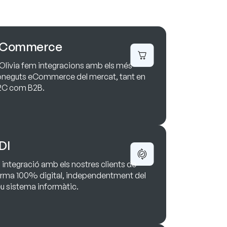
Commerce
Olivia fem integracions amb els més
neguts eCommerce del mercat, tant en
2C com B2B.
DI
 integració amb els nostres clients de
rma 100% digital, independentment del
u sistema informàtic.