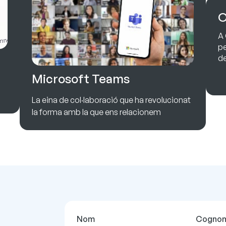
O
A 
pe
de
Microsoft Teams
La eina de col·laboració que ha revolucionat
la forma amb la que ens relacionem
Nom
Cogno