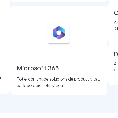
O
A 
pe
D
Am
Microsoft 365
do
a
Tot el conjunt de solucions de productivitat,
col·laboració i ofimàtica