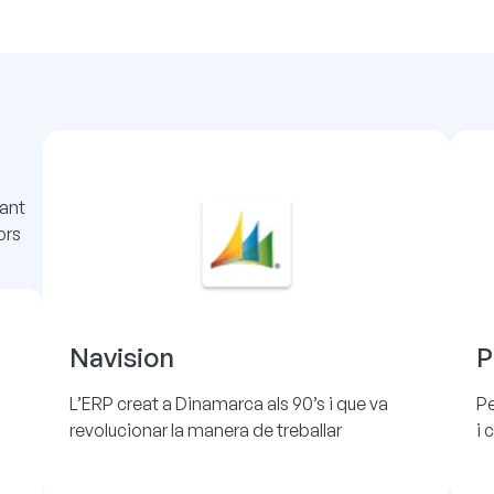
zant
ors
Navision
P
L’ERP creat a Dinamarca als 90’s i que va
Pe
revolucionar la manera de treballar
i 