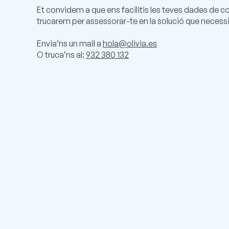
Et convidem a que ens facilitis les teves dades de co
trucarem per assessorar-te en la solució que necessi
Envia’ns un mail a
hola@olivia.es
O truca’ns al:
932 380 132