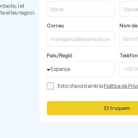
ntacte, i et
ta el teu negoci.
Correu
Nom de 
País/Regió
Telèfon
Estic d’acord amb la
Política de Priv
Et truquem