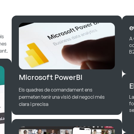
e
ls
A 
ines
co
ent.
B
Microsoft PowerBI
E
Els quadres de comandament ens
permeten tenir una visió del negoci més
La
fo
clara i precisa
se