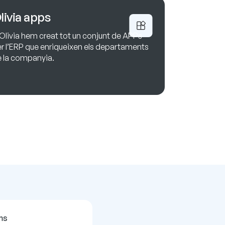
livia apps
Olivia hem creat tot un conjunt de APPs
r l’ERP que enriqueixen els departaments
 la companyia.
ms