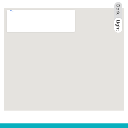
Dark
Light
Dark
Light