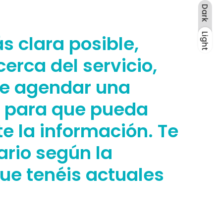
Dark
Light
 clara posible,
Dark
Light
rca del servicio,
 de agendar una
o para que pueda
e la información. Te
ario según la
ue tenéis actuales